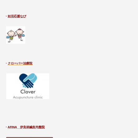
・
妊活応援なび
・
クローバー治療院
・
AFINA 伊良林鍼灸均整院