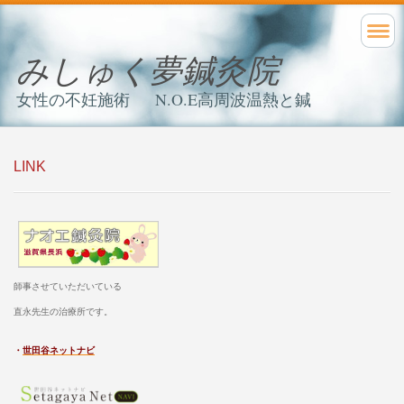
みしゅく夢鍼灸院
女性の不妊施術 N.O.E高周波温熱と鍼
LINK
師事させていただいている
直永先生の治療所です。
・
世田谷ネットナビ