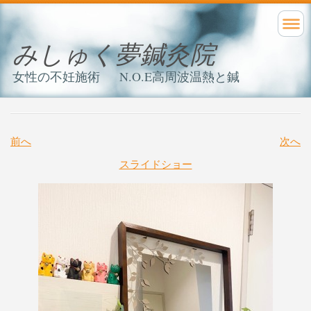
みしゅく夢鍼灸院
女性の不妊施術 N.O.E高周波温熱と鍼
前へ
次へ
スライドショー